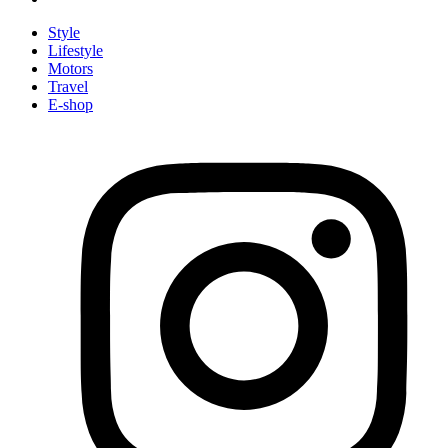
Style
Lifestyle
Motors
Travel
E-shop