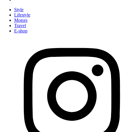
Style
Lifestyle
Motors
Travel
E-shop