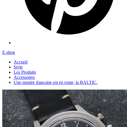
E-shop
Accueil
Style
Les Produits
Accessoires
Une montre française est en route, la BALTIC.