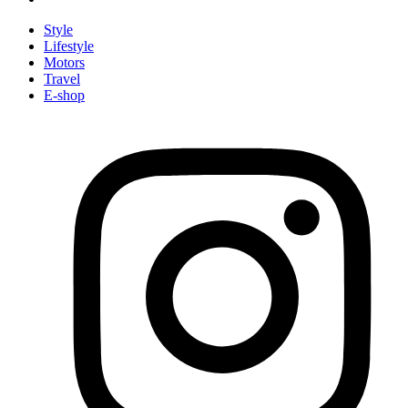
Style
Lifestyle
Motors
Travel
E-shop