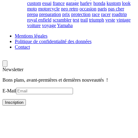
custom
essai
france
garage
harley
honda
kustom
look
moto
motorcycle
neo retro
occasion
paris
pas cher
prepa
preparation
prix
protection
race
racer
roadtrip
royal enfield
scrambler
test
trail
triumph
veste
vintage
voiture
voyage
Yamaha
Mentions légales
Politique de confidentialité des données
Contact
Newsletter
Bons plans, avant-premières et dernières nouveautés !
E-Mail
Inscription