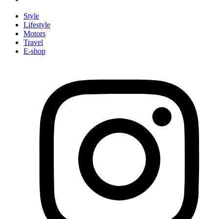
Style
Lifestyle
Motors
Travel
E-shop