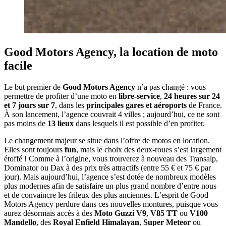
Good Motors Agency, la location de moto
facile
Le but premier de
Good Motors Agency
n’a pas changé : vous
permettre de profiter d’une moto en
libre-service
,
24 heures sur 24
et 7 jours sur 7
, dans les
principales gares et aéroports
de France.
À son lancement, l’agence couvrait 4 villes ; aujourd’hui, ce ne sont
pas moins de
13 lieux
dans lesquels il est possible d’en profiter.
Le changement majeur se situe dans l’offre de motos en location.
Elles sont toujours
fun
, mais le choix des deux-roues s’est largement
étoffé ! Comme à l’origine, vous trouverez à nouveau des Transalp,
Dominator ou Dax à des prix très attractifs (entre 55 € et 75 € par
jour). Mais aujourd’hui, l’agence s’est dotée de nombreux modèles
plus modernes afin de satisfaire un plus grand nombre d’entre nous
et de convaincre les frileux des plus anciennes. L’esprit de Good
Motors Agency perdure dans ces nouvelles montures, puisque vous
aurez désormais accès à des
Moto Guzzi V9
,
V85 TT
ou
V100
Mandello
, des
Royal Enfield Himalayan
,
Super Meteor
ou