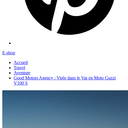
E-shop
Accueil
Travel
Aventure
Good Motors Agency : Virée dans le Var en Moto Guzzi
V100 S