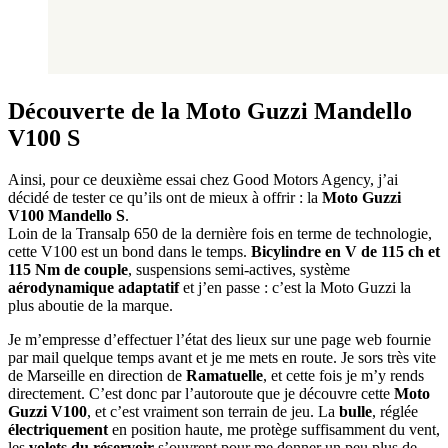
Découverte de la Moto Guzzi Mandello
V100 S
Ainsi, pour ce deuxième essai chez Good Motors Agency, j’ai
décidé de tester ce qu’ils ont de mieux à offrir : la
Moto Guzzi
V100 Mandello S
.
Loin de la Transalp 650 de la dernière fois en terme de technologie,
cette V100 est un bond dans le temps.
Bicylindre en V de 115 ch et
115 Nm de couple
, suspensions semi-actives, système
aérodynamique adaptatif
et j’en passe : c’est la Moto Guzzi la
plus aboutie de la marque.
Je m’empresse d’effectuer l’état des lieux sur une page web fournie
par mail quelque temps avant et je me mets en route. Je sors très vite
de Marseille en direction de
Ramatuelle
, et cette fois je m’y rends
directement. C’est donc par l’autoroute que je découvre cette
Moto
Guzzi V100
, et c’est vraiment son terrain de jeu. La
bulle
, réglée
électriquement
en position haute, me protège suffisamment du vent,
les
volets du réservoir
s’ouvrent pour me donner un peu plus de