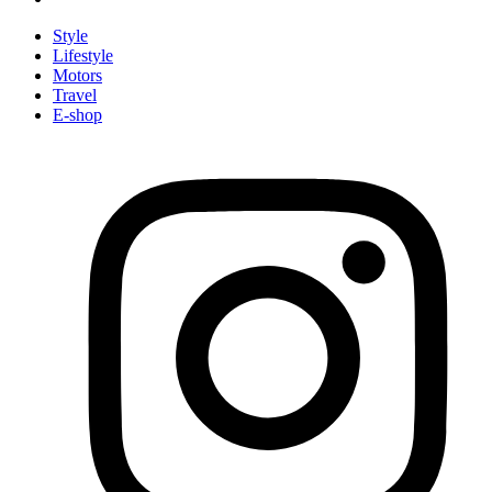
Style
Lifestyle
Motors
Travel
E-shop