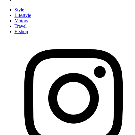
Style
Lifestyle
Motors
Travel
E-shop