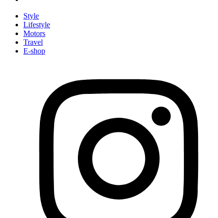
Style
Lifestyle
Motors
Travel
E-shop