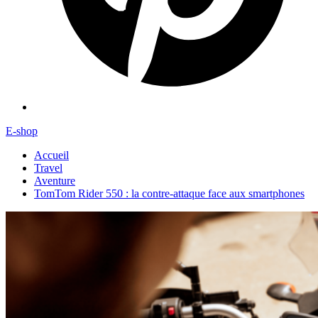
E-shop
Accueil
Travel
Aventure
TomTom Rider 550 : la contre-attaque face aux smartphones