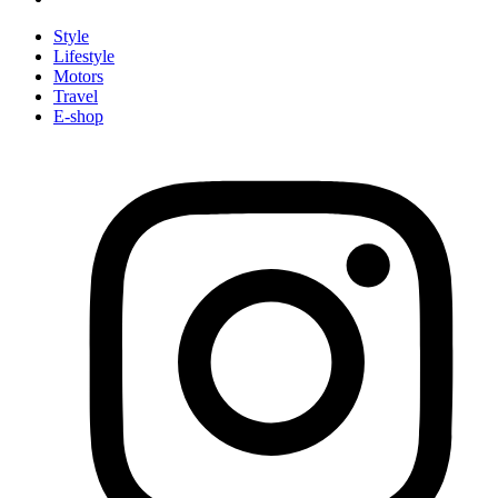
Style
Lifestyle
Motors
Travel
E-shop