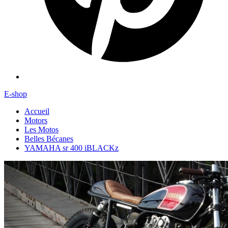
E-shop
Accueil
Motors
Les Motos
Belles Bécanes
YAMAHA sr 400 iBLACKz