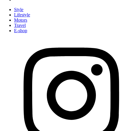
Style
Lifestyle
Motors
Travel
E-shop