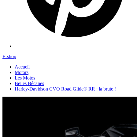
E-shop
Accueil
Motors
Les Motos
Belles Bécanes
Harley-Davidson CVO Road Glide® RR : la brute !