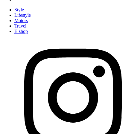
Style
Lifestyle
Motors
Travel
E-shop