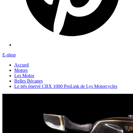
E-shop
Accueil
Motors
Les Motos
Belles Bécanes
Le très énervé CBX 1000 ProLink de Lys Motorcycles