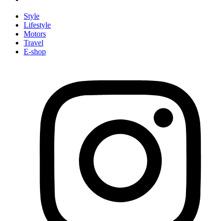
Style
Lifestyle
Motors
Travel
E-shop