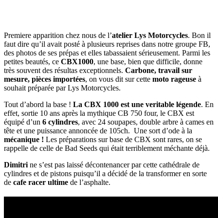
Premiere apparition chez nous de l’
atelier
Lys Motorcycles
. Bon il
faut dire qu’il avait posté à plusieurs reprises dans notre groupe FB,
des photos de ses prépas et elles tabassaient sérieusement. Parmi les
petites beautés, ce
CBX1000
, une base, bien que difficile, donne
très souvent des résultas exceptionnels.
Carbone, travail sur
mesure, pièces importées
, on vous dit sur cette
moto rageuse
à
souhait préparée par Lys Motorcycles.
Tout d’abord la base !
La CBX 1000 est une veritable légende
. En
effet, sortie 10 ans après la mythique CB 750 four, le CBX est
équipé d’un
6 cylindres
, avec 24 soupapes, double arbre à cames en
tête et une puissance annoncée de 105ch. Une sort d’ode à la
mécanique !
Les préparations sur base de CBX sont rares, on se
rappelle de celle de Bad Seeds qui était terriblement méchante déjà.
Dimitri
ne s’est pas laissé décontenancer par cette cathédrale de
cylindres et de pistons puisqu’il a décidé de la transformer en sorte
de
cafe racer ultime
de l’asphalte.