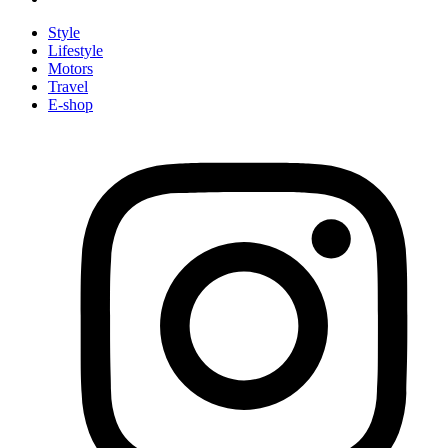
Style
Lifestyle
Motors
Travel
E-shop