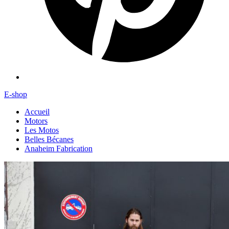
E-shop
Accueil
Motors
Les Motos
Belles Bécanes
Anaheim Fabrication