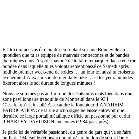
ET toi qui pensais être un dur en roulant sur une Bonneville au
quotidien que tu as équipée de mauvais contrecones et de bandes
thermiques dans l’espoir inavoué de te faire remarquer dans cette rue
bondée dans laquelle tu es volontairement passé ce Samedi après-
midi de premier week-end de soldes … un jour toi aussi tu croiseras
le chemin d’Alex sur son dernier daily bike … et tes yeux humides
fixeront alors le sol durant de longues minutes !
Nous ne sommes pas au fin fond des états-unis mais bien dans une
zone pavillonnaire tranquille de Montreuil dans le 93 !
C’est ici qu’est installé ALexandre le fondateur d’ANAHEIM
FABRICATION; de la rue aucun signe ne laisse entrevoir que
dernière ce large portail métallique officie un passionné pur et dur
d’HARLEY DAVIDSON anciennes (1984 pas après).
Je parle ici de véritable passionné, du genre de gars qui va se faire
un Paris / Marseille (et beaucoup plus) au guidon de son « Pan »