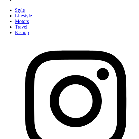
Style
Lifestyle
Motors
Travel
E-shop