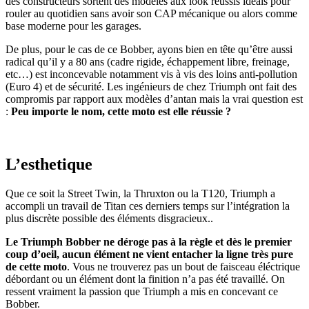
des constructeurs sortent des modèles aux look réussis idéals pour
rouler au quotidien sans avoir son CAP mécanique ou alors comme
base moderne pour les garages.
De plus, pour le cas de ce Bobber, ayons bien en tête qu’être aussi
radical qu’il y a 80 ans (cadre rigide, échappement libre, freinage,
etc…) est inconcevable notamment vis à vis des loins anti-pollution
(Euro 4) et de sécurité. Les ingénieurs de chez Triumph ont fait des
compromis par rapport aux modèles d’antan mais la vrai question est
:
Peu importe le nom, cette moto est elle réussie ?
L’esthetique
Que ce soit la Street Twin, la Thruxton ou la T120, Triumph a
accompli un travail de Titan ces derniers temps sur l’intégration la
plus discrète possible des éléments disgracieux..
Le Triumph Bobber ne déroge pas à la règle et dès le premier
coup d’oeil, aucun élément ne vient entacher la ligne très pure
de cette moto
. Vous ne trouverez pas un bout de faisceau éléctrique
débordant ou un élément dont la finition n’a pas été travaillé. On
ressent vraiment la passion que Triumph a mis en concevant ce
Bobber.