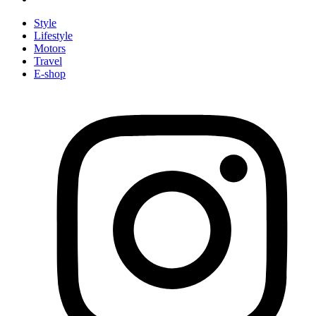
Style
Lifestyle
Motors
Travel
E-shop