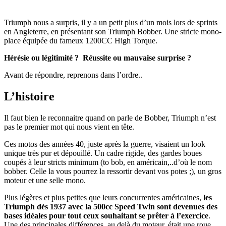
Triumph nous a surpris, il y a un petit plus d’un mois lors de sprints
en Angleterre, en présentant son Triumph Bobber. Une stricte mono-
place équipée du fameux 1200CC High Torque.
Hérésie ou légitimité ? Réussite ou mauvaise surprise ?
Avant de répondre, reprenons dans l’ordre..
L’histoire
Il faut bien le reconnaitre quand on parle de Bobber, Triumph n’est
pas le premier mot qui nous vient en tête.
Ces motos des années 40, juste après la guerre, visaient un look
unique très pur et dépouillé. Un cadre rigide, des gardes boues
coupés à leur stricts minimum (to bob, en américain,..d’où le nom
bobber. Celle la vous pourrez la ressortir devant vos potes ;), un gros
moteur et une selle mono.
Plus légères et plus petites que leurs concurrentes américaines,
les
Triumph dès 1937 avec la 500cc Speed Twin sont devenues des
bases idéales pour tout ceux souhaitant se prêter à l’exercice
.
Une des principales différences, au delà du moteur, était une roue