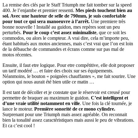
La remise des clés par le Staff Triumph me fait tomber sur la speed
400. Je l’enjambe et premier ressenti.
Mes pieds touchent bien au
sol. Avec une hauteur de selle de 790mm, je suis confortable
pour tout ce qui sera manoeuvre à l’arrêt.
Une premiere très
bonne nouvelle ! Installé au guidon, mes repères sont un peu
perturbés.
Pour le coup c’est assez minimaliste
, que ce soit les
commodos, ou alors le compteur. A vrai dire, cela m’importe peu,
étant habitués aux motos anciennes, mais c’est vrai que l’on est loin
de la débauche de commandes et écrans comme sur pas mal de
motos récentes.
Ensuite, il faut etre logique. Pour etre compétitive, elle doit proposer
un tarif modéré … et faire des choix sur ses équipements.
Néanmoins, le bouton « poignées chauffantes », me fait sourire. Une
option qui nous aurait été bien utile ce matin …
Il est tant de décoller et je constate que le réservoir est creusé pour
permettre de braquer au maximum le guidon.
C’est intelligent et
d’une vraie utilité notamment en ville
. Une fois la clé tournée, je
lance le moteur.
Première sonorité de ce mono cylindre.
Surprenant pour une Triumph mais assez agréable. On reconnait
bien la tonalité assez caractéristiques mais aussi le peu de vibrations.
Et ca c’est cool !