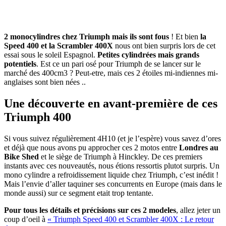
2 monocylindres chez Triumph mais ils sont fous
! Et bien
la
Speed 400 et la Scrambler 400X
nous ont bien surpris lors de cet
essai sous le soleil Espagnol.
Petites cylindrées mais grands
potentiels
. Est ce un pari osé pour Triumph de se lancer sur le
marché des 400cm3 ? Peut-etre, mais ces 2 étoiles mi-indiennes mi-
anglaises sont bien nées ..
Une découverte en avant-première de ces
Triumph 400
Si vous suivez régulièrement 4H10 (et je l’espère) vous savez d’ores
et déjà que nous avons pu approcher ces 2 motos entre
Londres au
Bike Shed
et le siège de Triumph à Hinckley. De ces premiers
instants avec ces nouveautés, nous étions ressortis plutot surpris. Un
mono cylindre a refroidissement liquide chez Triumph, c’est inédit !
Mais l’envie d’aller taquiner ses concurrents en Europe (mais dans le
monde aussi) sur ce segment etait trop tentante.
Pour tous les détails et précisions sur ces 2 modeles
, allez jeter un
coup d’oeil à
« Triumph Speed 400 et Scrambler 400X : Le retour