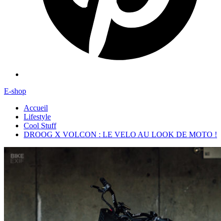
E-shop
Accueil
Lifestyle
Cool Stuff
DROOG X VOLCON : LE VELO AU LOOK DE MOTO !