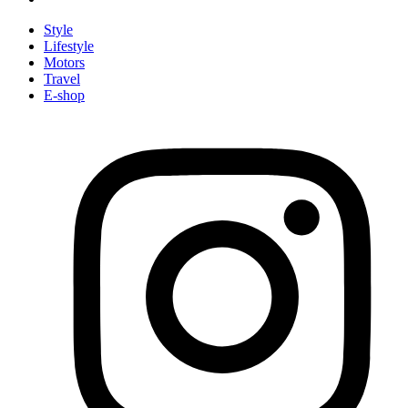
Style
Lifestyle
Motors
Travel
E-shop