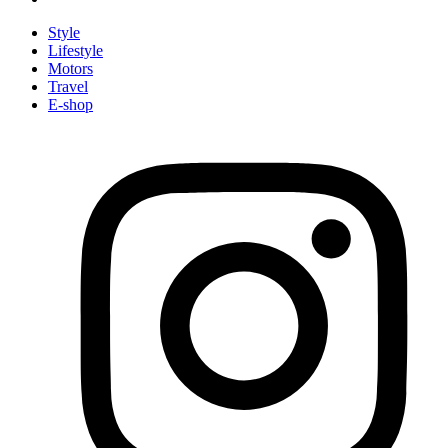
Style
Lifestyle
Motors
Travel
E-shop