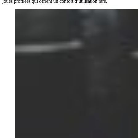
joues profilées qui offrent un confort d’utilisation rare.