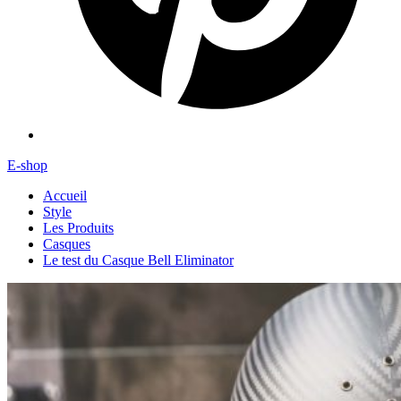
E-shop
Accueil
Style
Les Produits
Casques
Le test du Casque Bell Eliminator