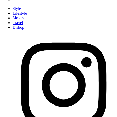
Style
Lifestyle
Motors
Travel
E-shop