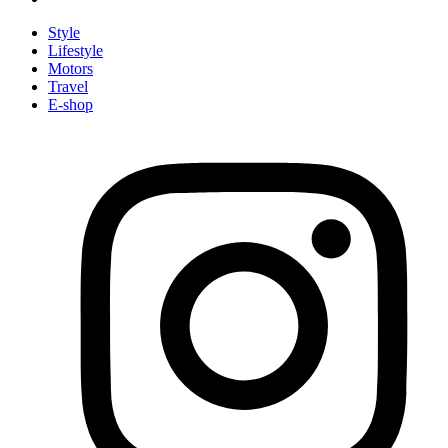
Style
Lifestyle
Motors
Travel
E-shop