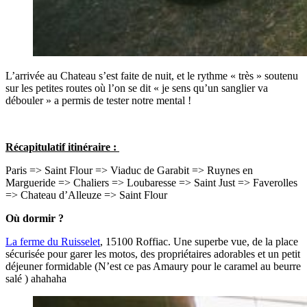
L’arrivée au Chateau s’est faite de nuit, et le rythme « très » soutenu
sur les petites routes où l’on se dit « je sens qu’un sanglier va
débouler » a permis de tester notre mental !
Récapitulatif itinéraire :
Paris => Saint Flour => Viaduc de Garabit => Ruynes en
Margueride => Chaliers => Loubaresse => Saint Just => Faverolles
=> Chateau d’Alleuze => Saint Flour
Où dormir ?
La ferme du Ruisselet
, 15100 Roffiac. Une superbe vue, de la place
sécurisée pour garer les motos, des propriétaires adorables et un petit
déjeuner formidable (N’est ce pas Amaury pour le caramel au beurre
salé ) ahahaha