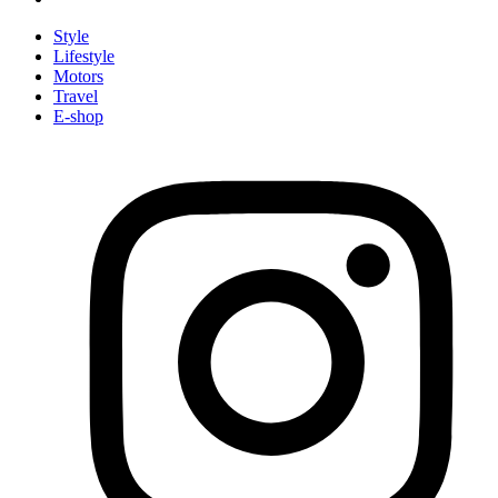
Style
Lifestyle
Motors
Travel
E-shop