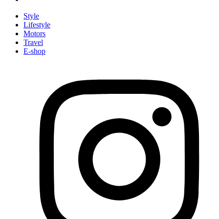
Style
Lifestyle
Motors
Travel
E-shop