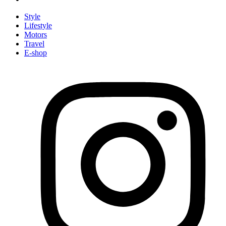
Style
Lifestyle
Motors
Travel
E-shop