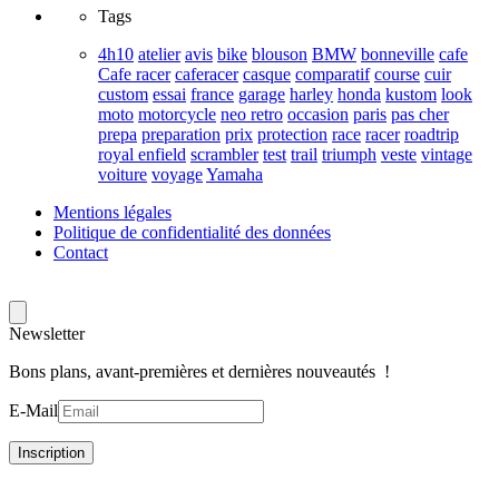
Tags
4h10
atelier
avis
bike
blouson
BMW
bonneville
cafe
Cafe racer
caferacer
casque
comparatif
course
cuir
custom
essai
france
garage
harley
honda
kustom
look
moto
motorcycle
neo retro
occasion
paris
pas cher
prepa
preparation
prix
protection
race
racer
roadtrip
royal enfield
scrambler
test
trail
triumph
veste
vintage
voiture
voyage
Yamaha
Mentions légales
Politique de confidentialité des données
Contact
Newsletter
Bons plans, avant-premières et dernières nouveautés !
E-Mail
Inscription