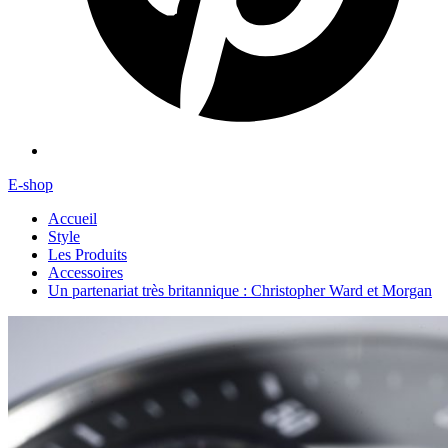
E-shop
Accueil
Style
Les Produits
Accessoires
Un partenariat très britannique : Christopher Ward et Morgan