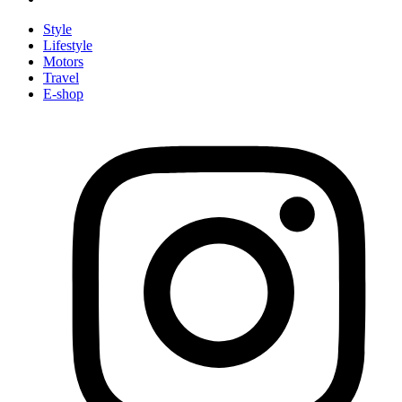
Style
Lifestyle
Motors
Travel
E-shop