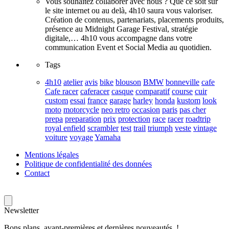
Vous souhaitez collaborer avec nous ? Que ce soit sur
le site internet ou au delà, 4h10 saura vous valoriser.
Création de contenus, partenariats, placements produits,
présence au Midnight Garage Festival, stratégie
digitale,… 4h10 vous accompagne dans votre
communication Event et Social Media au quotidien.
Tags
4h10
atelier
avis
bike
blouson
BMW
bonneville
cafe
Cafe racer
caferacer
casque
comparatif
course
cuir
custom
essai
france
garage
harley
honda
kustom
look
moto
motorcycle
neo retro
occasion
paris
pas cher
prepa
preparation
prix
protection
race
racer
roadtrip
royal enfield
scrambler
test
trail
triumph
veste
vintage
voiture
voyage
Yamaha
Mentions légales
Politique de confidentialité des données
Contact
Newsletter
Bons plans, avant-premières et dernières nouveautés !