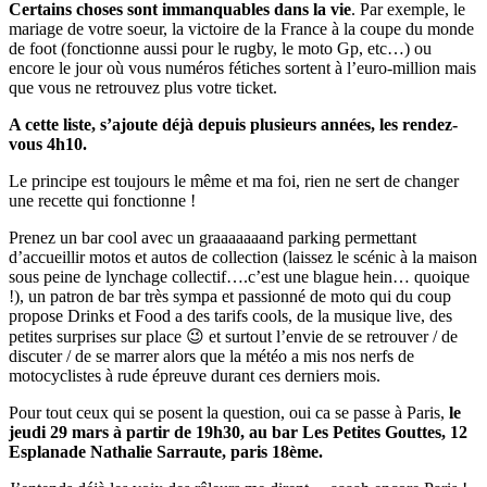
Certains choses sont immanquables dans la vie
. Par exemple, le
mariage de votre soeur, la victoire de la France à la coupe du monde
de foot (fonctionne aussi pour le rugby, le moto Gp, etc…) ou
encore le jour où vous numéros fétiches sortent à l’euro-million mais
que vous ne retrouvez plus votre ticket.
A cette liste, s’ajoute déjà depuis plusieurs années, les rendez-
vous 4h10.
Le principe est toujours le même et ma foi, rien ne sert de changer
une recette qui fonctionne !
Prenez un bar cool avec un graaaaaaand parking permettant
d’accueillir motos et autos de collection (laissez le scénic à la maison
sous peine de lynchage collectif….c’est une blague hein… quoique
!), un patron de bar très sympa et passionné de moto qui du coup
propose Drinks et Food a des tarifs cools, de la musique live, des
petites surprises sur place 😉 et surtout l’envie de se retrouver / de
discuter / de se marrer alors que la météo a mis nos nerfs de
motocyclistes à rude épreuve durant ces derniers mois.
Pour tout ceux qui se posent la question, oui ca se passe à Paris,
le
jeudi 29 mars à partir de 19h30, au bar Les Petites Gouttes, 12
Esplanade Nathalie Sarraute, paris 18ème.