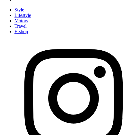
Style
Lifestyle
Motors
Travel
E-shop