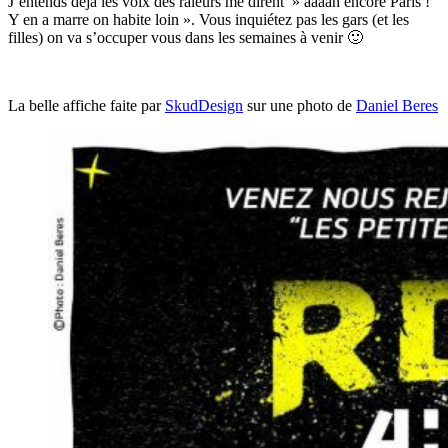
J’entends déjà les voix des râleurs me dirent » aaaah encore Paris !
Y en a marre on habite loin ». Vous inquiétez pas les gars (et les
filles) on va s’occuper vous dans les semaines à venir 🙂
La belle affiche faite par
SkudDesign
sur une photo de
Daniel Beres