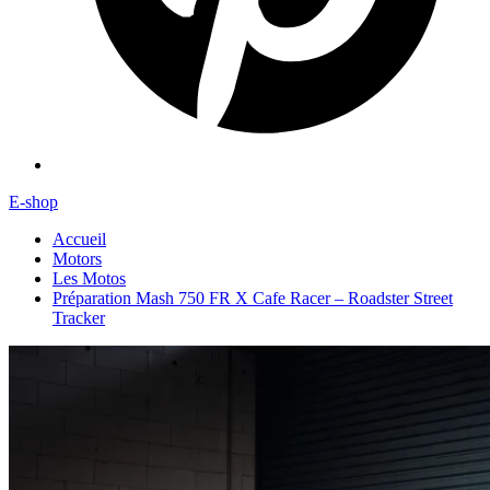
E-shop
Accueil
Motors
Les Motos
Préparation Mash 750 FR X Cafe Racer – Roadster Street
Tracker