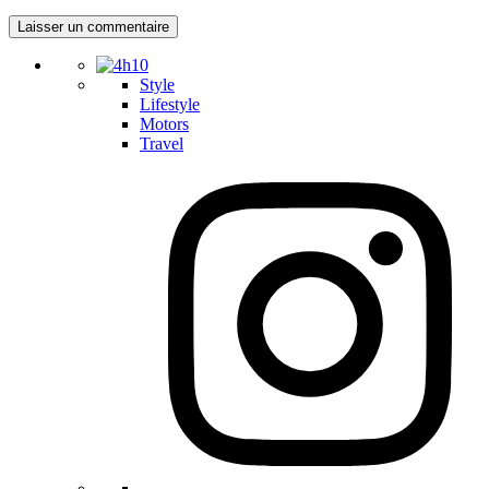
Style
Lifestyle
Motors
Travel