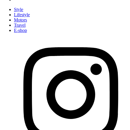
Style
Lifestyle
Motors
Travel
E-shop