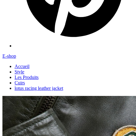
E-shop
Accueil
Style
Les Produits
Cuirs
lotus racing leather jacket