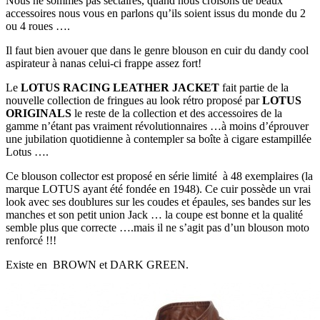
Nous ne sommes pas sectaires, quand nous croisons de beaux
accessoires nous vous en parlons qu’ils soient issus du monde du 2
ou 4 roues ….
Il faut bien avouer que dans le genre blouson en cuir du dandy cool
aspirateur à nanas celui-ci frappe assez fort!
Le
LOTUS RACING LEATHER JACKET
fait partie de la
nouvelle collection de fringues au look rétro proposé par
LOTUS
ORIGINALS
le reste de la collection et des accessoires de la
gamme n’étant pas vraiment révolutionnaires …à moins d’éprouver
une jubilation quotidienne à contempler sa boîte à cigare estampillée
Lotus ….
Ce blouson collector est proposé en série limité à 48 exemplaires (la
marque LOTUS ayant été fondée en 1948). Ce cuir possède un vrai
look avec ses doublures sur les coudes et épaules, ses bandes sur les
manches et son petit union Jack … la coupe est bonne et la qualité
semble plus que correcte ….mais il ne s’agit pas d’un blouson moto
renforcé !!!
Existe en BROWN et DARK GREEN.