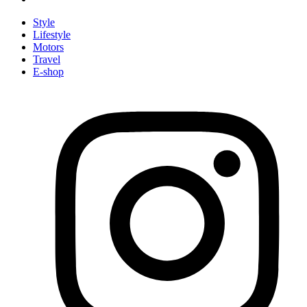
Style
Lifestyle
Motors
Travel
E-shop