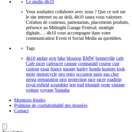
Le studio 4h10
Vous souhaitez collaborer avec nous ? Que ce soit sur
le site internet ou au delà, 4h10 saura vous valoriser.
Création de contenus, partenariats, placements produits,
présence au Midnight Garage Festival, stratégie
digitale,… 4h10 vous accompagne dans votre
communication Event et Social Media au quotidien.
Tags
4h10
atelier
avis
bike
blouson
BMW
bonneville
cafe
Cafe racer
caferacer
casque
comparatif
course
cuir
custom
essai
france
garage
harley
honda
kustom
look
moto
motorcycle
neo retro
occasion
paris
pas cher
prepa
preparation
prix
protection
race
racer
roadtrip
royal enfield
scrambler
test
trail
triumph
veste
vintage
voiture
voyage
Yamaha
Mentions légales
Politique de confidentialité des données
Contact