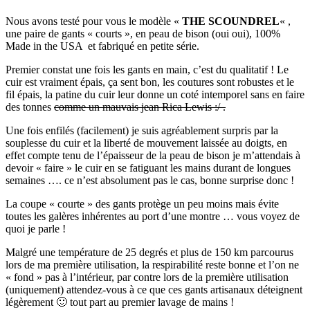
Nous avons testé pour vous le modèle «
THE SCOUNDREL
« ,
une paire de gants « courts », en peau de bison (oui oui), 100%
Made in the USA et fabriqué en petite série.
Premier constat une fois les gants en main, c’est du qualitatif ! Le
cuir est vraiment épais, ça sent bon, les coutures sont robustes et le
fil épais, la patine du cuir leur donne un coté intemporel sans en faire
des tonnes
comme un mauvais jean Rica Lewis :/ .
Une fois enfilés (facilement) je suis agréablement surpris par la
souplesse du cuir et la liberté de mouvement laissée au doigts, en
effet compte tenu de l’épaisseur de la peau de bison je m’attendais à
devoir « faire » le cuir en se fatiguant les mains durant de longues
semaines …. ce n’est absolument pas le cas, bonne surprise donc !
La coupe « courte » des gants protège un peu moins mais évite
toutes les galères inhérentes au port d’une montre … vous voyez de
quoi je parle !
Malgré une température de 25 degrés et plus de 150 km parcourus
lors de ma première utilisation, la respirabilité reste bonne et l’on ne
« fond » pas à l’intérieur, par contre lors de la première utilisation
(uniquement) attendez-vous à ce que ces gants artisanaux déteignent
légèrement 🙂 tout part au premier lavage de mains !