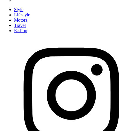
Style
Lifestyle
Motors
Travel
E-shop