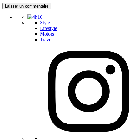
Style
Lifestyle
Motors
Travel