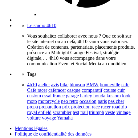
Le studio 4h10
Vous souhaitez collaborer avec nous ? Que ce soit sur
le site internet ou au delà, 4h10 saura vous valoriser.
Création de contenus, partenariats, placements produits,
présence au Midnight Garage Festival, stratégie
digitale,… 4h10 vous accompagne dans votre
communication Event et Social Media au quotidien.
Tags
4h10
atelier
avis
bike
blouson
BMW
bonneville
cafe
Cafe racer
caferacer
casque
comparatif
course
cuir
custom
essai
france
garage
harley
honda
kustom
look
moto
motorcycle
neo retro
occasion
paris
pas cher
prepa
preparation
prix
protection
race
racer
roadtrip
royal enfield
scrambler
test
trail
triumph
veste
vintage
voiture
voyage
Yamaha
Mentions légales
Politique de confidentialité des données