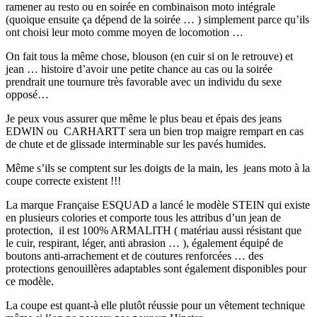
ramener au resto ou en soirée en combinaison moto intégrale
(quoique ensuite ça dépend de la soirée … ) simplement parce qu’ils
ont choisi leur moto comme moyen de locomotion …
On fait tous la même chose, blouson (en cuir si on le retrouve) et
jean … histoire d’avoir une petite chance au cas ou la soirée
prendrait une tournure très favorable avec un individu du sexe
opposé…
Je peux vous assurer que même le plus beau et épais des jeans
EDWIN ou CARHARTT sera un bien trop maigre rempart en cas
de chute et de glissade interminable sur les pavés humides.
Même s’ils se comptent sur les doigts de la main, les jeans moto à la
coupe correcte existent !!!
La marque Française ESQUAD a lancé le modèle STEIN qui existe
en plusieurs colories et comporte tous les attribus d’un jean de
protection, il est 100% ARMALITH ( matériau aussi résistant que
le cuir, respirant, léger, anti abrasion … ), également équipé de
boutons anti-arrachement et de coutures renforcées … des
protections genouillères adaptables sont également disponibles pour
ce modèle.
La coupe est quant-à elle plutôt réussie pour un vêtement technique