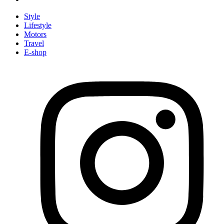
Style
Lifestyle
Motors
Travel
E-shop