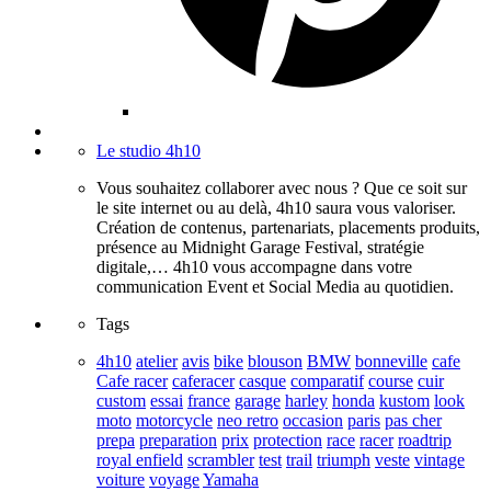
Le studio 4h10
Vous souhaitez collaborer avec nous ? Que ce soit sur
le site internet ou au delà, 4h10 saura vous valoriser.
Création de contenus, partenariats, placements produits,
présence au Midnight Garage Festival, stratégie
digitale,… 4h10 vous accompagne dans votre
communication Event et Social Media au quotidien.
Tags
4h10
atelier
avis
bike
blouson
BMW
bonneville
cafe
Cafe racer
caferacer
casque
comparatif
course
cuir
custom
essai
france
garage
harley
honda
kustom
look
moto
motorcycle
neo retro
occasion
paris
pas cher
prepa
preparation
prix
protection
race
racer
roadtrip
royal enfield
scrambler
test
trail
triumph
veste
vintage
voiture
voyage
Yamaha