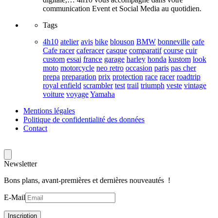
communication Event et Social Media au quotidien.
Tags
4h10
atelier
avis
bike
blouson
BMW
bonneville
cafe
Cafe racer
caferacer
casque
comparatif
course
cuir
custom
essai
france
garage
harley
honda
kustom
look
moto
motorcycle
neo retro
occasion
paris
pas cher
prepa
preparation
prix
protection
race
racer
roadtrip
royal enfield
scrambler
test
trail
triumph
veste
vintage
voiture
voyage
Yamaha
Mentions légales
Politique de confidentialité des données
Contact
Newsletter
Bons plans, avant-premières et dernières nouveautés !
E-Mail
Inscription