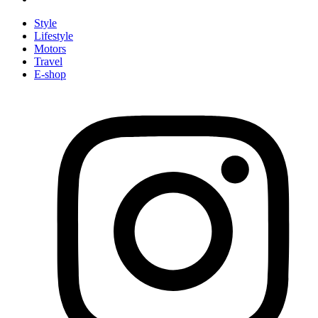
Style
Lifestyle
Motors
Travel
E-shop