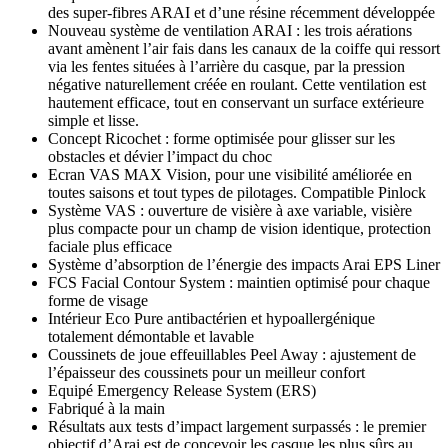
des super-fibres ARAI et d’une résine récemment développée
Nouveau système de ventilation ARAI : les trois aérations
avant amènent l’air fais dans les canaux de la coiffe qui ressort
via les fentes situées à l’arrière du casque, par la pression
négative naturellement créée en roulant. Cette ventilation est
hautement efficace, tout en conservant un surface extérieure
simple et lisse.
Concept Ricochet : forme optimisée pour glisser sur les
obstacles et dévier l’impact du choc
Ecran VAS MAX Vision, pour une visibilité améliorée en
toutes saisons et tout types de pilotages. Compatible Pinlock
Système VAS : ouverture de visière à axe variable, visière
plus compacte pour un champ de vision identique, protection
faciale plus efficace
Système d’absorption de l’énergie des impacts Arai EPS Liner
FCS Facial Contour System : maintien optimisé pour chaque
forme de visage
Intérieur Eco Pure antibactérien et hypoallergénique
totalement démontable et lavable
Coussinets de joue effeuillables Peel Away : ajustement de
l’épaisseur des coussinets pour un meilleur confort
Equipé Emergency Release System (ERS)
Fabriqué à la main
Résultats aux tests d’impact largement surpassés : le premier
objectif d’Arai est de concevoir les casque les plus sûrs au