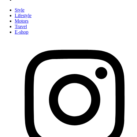
Style
Lifestyle
Motors
Travel
E-shop