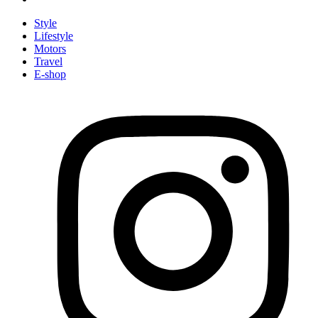
Style
Lifestyle
Motors
Travel
E-shop