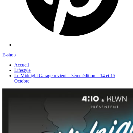
E-shop
Accueil
Lifestyle
Le Midnight Garage revient – 3ème édition – 14 et 15
Octobre