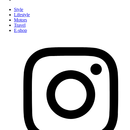
Style
Lifestyle
Motors
Travel
E-shop