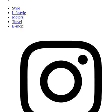
Style
Lifestyle
Motors
Travel
E-shop