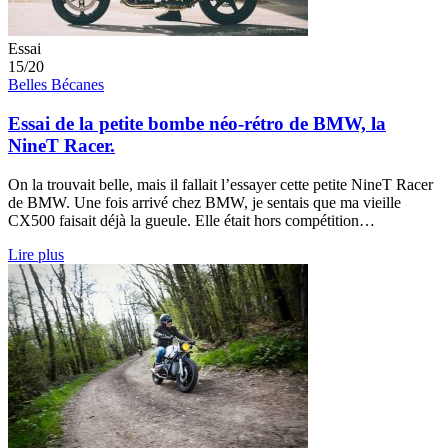
Essai
15/20
Belles Bécanes
Essai de la petite bombe néo-rétro de BMW, la
NineT Racer.
On la trouvait belle, mais il fallait l’essayer cette petite NineT Racer
de BMW. Une fois arrivé chez BMW, je sentais que ma vieille
CX500 faisait déjà la gueule. Elle était hors compétition…
Lire plus